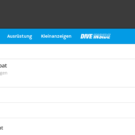
Ausrüstung
Kleinanzeigen
pat
ngen
ht