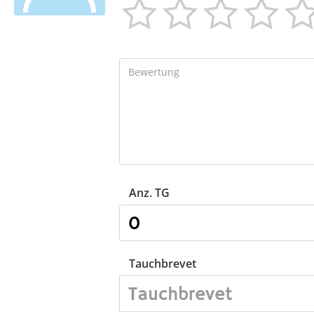




Anz. TG
Tauchbrevet