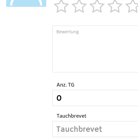




Anz. TG
Tauchbrevet