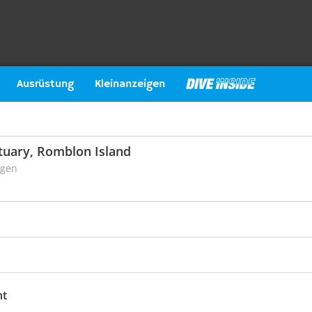
Ausrüstung
Kleinanzeigen
tuary, Romblon Island
ngen
ht