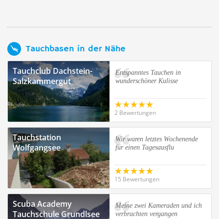
Tauchbasen in der Nähe
Tauchclub Dachstein-
Entspanntes Tauchen in
Salzkammergut
wunderschöner Kulisse
2 Bewertungen
Tauchstation
Wir waren letztes Wochenende
Wolfgangsee
für einen Tagesausflu
15 Bewertungen
Scuba Academy
Meine zwei Kameraden und ich
Tauchschule Grundlsee
verbrachten vergangen