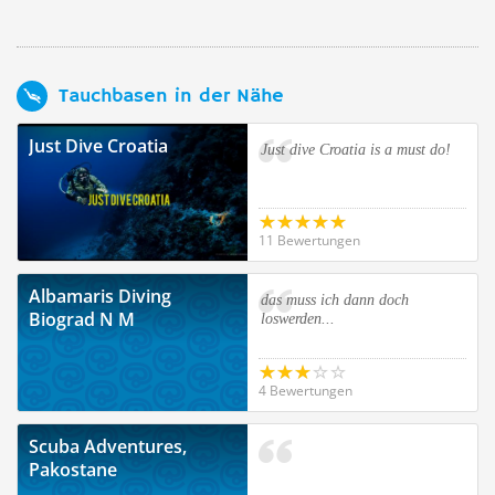
Tauchbasen in der Nähe
Just Dive Croatia
Just dive Croatia is a must do!
11 Bewertungen
Albamaris Diving
das muss ich dann doch
Biograd N M
loswerden...
4 Bewertungen
Scuba Adventures,
Pakostane