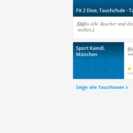
Fit 2 Dive, Tauchchule -
Hallo alle Taucher und die
wollen,I
Sport Kaindl,
Hie
München
wei
15 
Zeige alle Tauchbasen