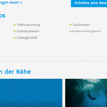
ungen lesen
Schreibe eine Bew
os
Telefonbuchung
Tauchreisen
Individualreisen
Last Minute Angebote
Ladengeschäft
n der Nähe