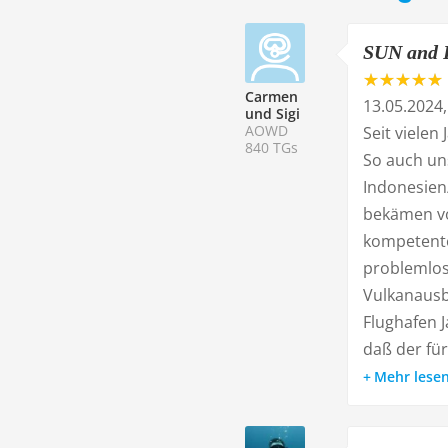
SUN and 
Carmen
13.05.2024
und Sigi
AOWD
Seit viele
840 TGs
So auch un
Indonesien
bekämen von
kompetente
problemlos 
Vulkanausb
Flughafen 
daß der für
Mehr lese