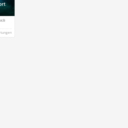
ort
urch
rtungen