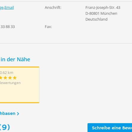
ge
,
Email
Anschrift:
Franz-Joseph-Str. 43
D-80801 München
Deutschland
 33 88 33
Fax:
in der Nähe
0.62 km
Bewertungen
chbasen
(9)
Schreibe eine Bew