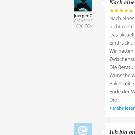
Nach einer
JuergenG.
Nach einer 
CMAS***
1000 TGs
nicht mehr 
Das aktuel
Eindruck u
Wir hatten 
Zwischenst
Die Beratu
Wünsche wu
Paket mit 
Ende der W
Die ...
Mehr lese
Ich bin mi