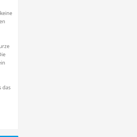
 keine
ben
urze
Die
ein
s das