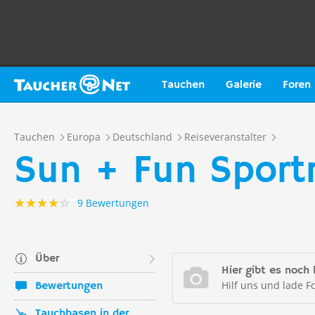
Tauchen
Galerie
Foren
Tauchen
Europa
Deutschland
Reiseveranstalter
Sun + Fun Sport
9 Bewertungen
Über
Hier gibt es noch 
Hilf uns und lade F
Bewertungen
Tauchbasen in der