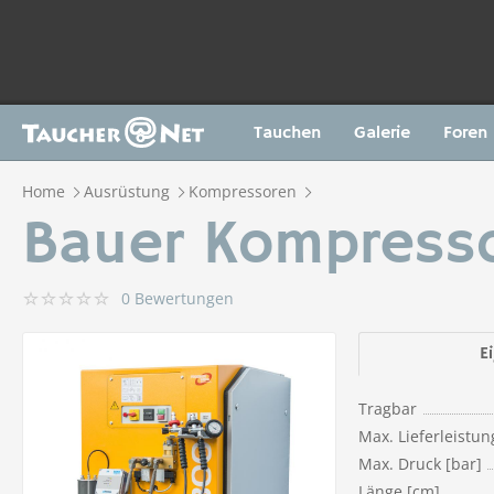
Tauchen
Galerie
Foren
Home
Ausrüstung
Kompressoren
Bauer Kompress
0 Bewertungen
E
Tragbar
Max. Lieferleistun
Max. Druck [bar]
Länge [cm]