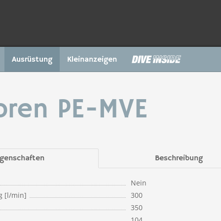
Ausrüstung
Kleinanzeigen
oren PE-MVE
igenschaften
Beschreibung
Nein
g [l/min]
300
350
104