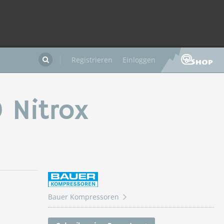
Registrieren
Einloggen

 Nitrox
Bauer Kompressoren