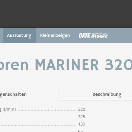
Ausrüstung
Kleinanzeigen
ren MARINER 320
igenschaften
Beschreibung
g [l/min]
320
225
130
65