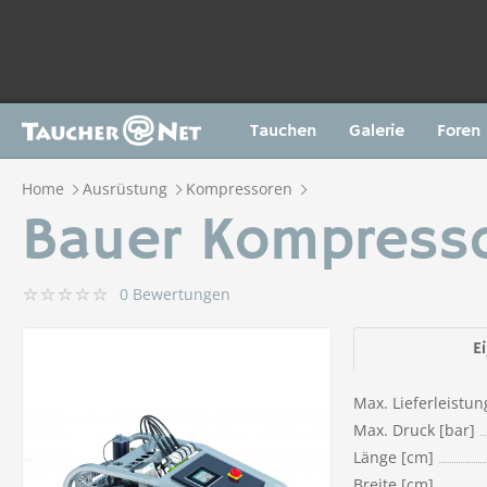
Tauchen
Galerie
Foren
Home
Ausrüstung
Kompressoren
Bauer Kompresso
0 Bewertungen
E
Max. Lieferleistun
Max. Druck [bar]
Länge [cm]
Breite [cm]