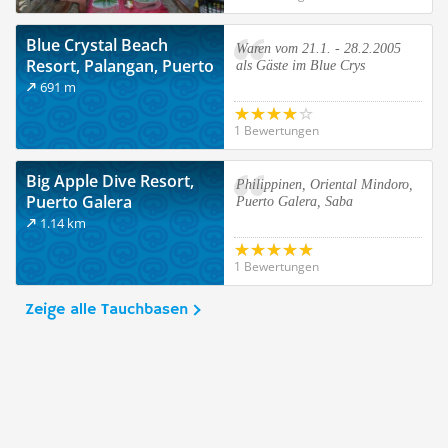
Blue Crystal Beach
Waren vom 21.1. - 28.2.2005
Resort, Palangan, Puerto
als Gäste im Blue Crys
Galera
691 m
1 Bewertungen
Big Apple Dive Resort,
Philippinen, Oriental Mindoro,
Puerto Galera
Puerto Galera, Saba
1.14 km
1 Bewertungen
Zeige alle Tauchbasen