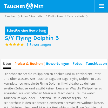
Tauchen
Asien / Australien
Philippinen
Tauchsafaris
Schreibe eine Bewertung
S/Y Flying Dolphin 3
1 Bewertungen
Über
Preise & Buchen
Bewertungen
Fotos
Tauchbasen 
Die schönste Art die Philippinen zu erleben und zu entdecken: unter
und über Wasser. Wer Tauchen sagt, der sagt "Flying Dolphin III". Die
komplett neu renovierte Flying Dolphin III wird dabei zu deinem
zweiten Zuhause, und es gibt keinen besseren Weg die Philippinen zu
erkunden, als vom offenen Meer aus. Mach deine Träume wahr:
Tauchen im Apo- oder Tubattaha Riff, in Anilao; segeln und
schnorcheln in den schönsten Gewässern der Welt, verwöhnen lassen.
Mit 19 Meter Länge und 14 Meter Breite bietet die Flying Dolphin III 4