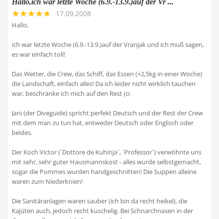
Hallo,ich war letzte Woche (6.9.-13.9.)auf der Vr ...
17.09.2008
Hallo,
ich war letzte Woche (6.9.-13.9.)auf der Vranjak und ich muß sagen,
es war einfach toll!
Das Wetter, die Crew, das Schiff, das Essen (+2,5kg in einer Woche)
die Landschaft, einfach alles! Da ich leider nicht wirklich tauchen
war, beschränke ich mich auf den Rest (o:
Jani (der Diveguide) spricht perfekt Deutsch und der Rest der Crew
mit dem man zu tun hat, entweder Deutsch oder Englisch oder
beides.
Der Koch Victor (´Dottore de Kuhinja´, ´Professor´) verwöhnte uns
mit sehr, sehr guter Hausmannskost - alles wurde selbstgemacht,
sogar die Pommes wurden handgeschnitten! Die Suppen alleine
waren zum Niederknien!
Die Sanitäranlagen waren sauber (ich bin da recht heikel), die
Kajüten auch, jedoch recht kuschelig. Bei Schnarchnasen in der