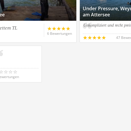
Under Pressure, Wey
ee
am Attersee
Unkompliziert und recht prei
nettem TL
6 Bewertungen
47 Bewe
ewertungen