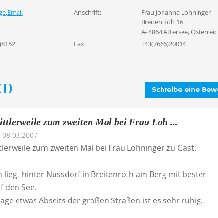
ge
,
Email
Anschrift:
Frau Johanna Lohninger
Breitenröth 16
A- 4864 Attersee, Österrei
)8152
Fax:
+43(7666)20014
1)
Schreibe eine Bew
ttlerweile zum zweiten Mal bei Frau Loh ...
08.03.2007
tlerweile zum zweiten Mal bei Frau Lohninger zu Gast.
 liegt hinter Nussdorf in Breitenröth am Berg mit bester
f den See.
age etwas Abseits der großen Straßen ist es sehr ruhig.