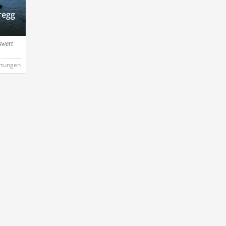
regg
swert
rtungen