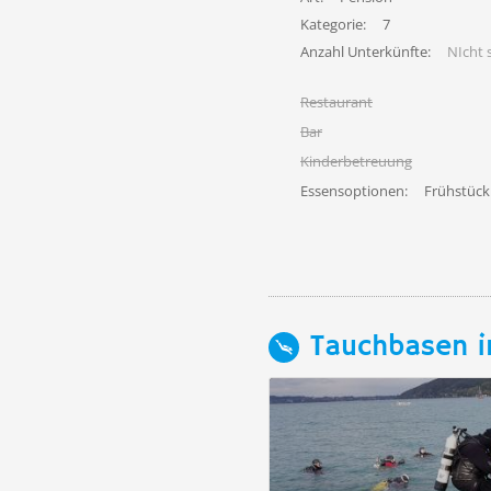
Kategorie:
7
Anzahl Unterkünfte:
NIcht s
Restaurant
Bar
Kinderbetreuung
Essensoptionen:
Frühstück
Tauchbasen i