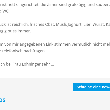
 ist nett eingerichtet, die Zimer sind großzügig und sauber,
d WC.
ck ist reichlich, frisches Obst, Müsli, Joghurt, Eier, Wurst, K
g gibt es immer.
 im von mir angegebenen Link stimmen vermutlich nicht me
r telefonisch nachfragen.
ch bei Frau Lohninger sehr ...
n
Schreibe eine Bew
os