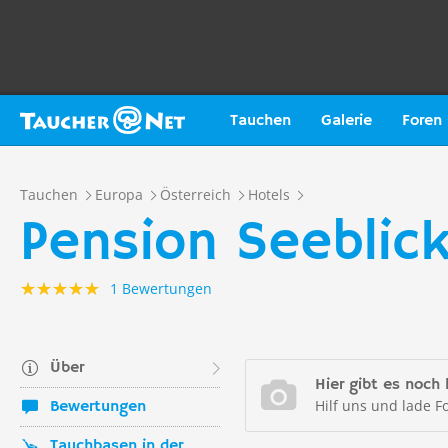
Tauchen
Galerie
Foren
Tauchen
Europa
Österreich
Hotels
Pension Seeblick
1 Bewertungen
Über
Hier gibt es noch 
Hilf uns und lade F
Bewertungen
Tauchbasen in der