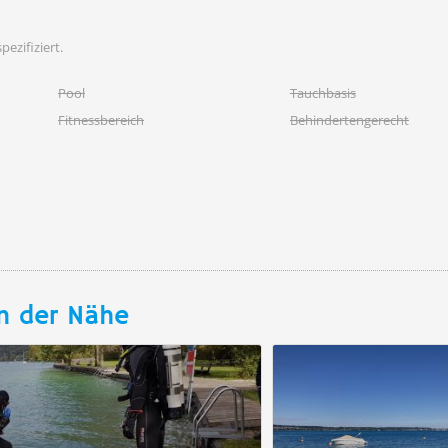
pezifiziert.
Pool
Tauchbasis
Fitnessbereich
Behindertengerecht
n der Nähe