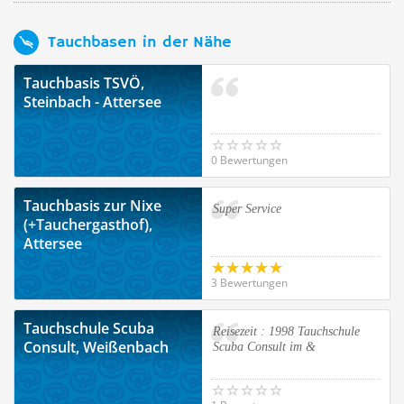
Tauchbasen in der Nähe
Tauchbasis TSVÖ,
Steinbach - Attersee
0 Bewertungen
Tauchbasis zur Nixe
Super Service
(+Tauchergasthof),
Attersee
3 Bewertungen
Tauchschule Scuba
Reisezeit : 1998 Tauchschule
Consult, Weißenbach
Scuba Consult im &