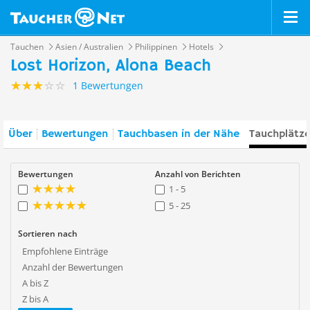
Tauchen
Asien / Australien
Philippinen
Hotels
Lost Horizon, Alona Beach
1 Bewertungen
Über
Bewertungen
Tauchbasen in der Nähe
Tauchplätze
Bewertungen
Anzahl von Berichten
1 - 5
5 - 25
Sortieren nach
Empfohlene Einträge
Anzahl der Bewertungen
A bis Z
Z bis A