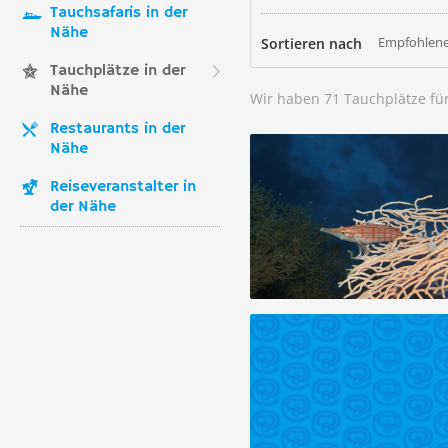
Tauchsafaris in der
Nähe
Empfohlene
Sortieren nach
Tauchplätze in der
Nähe
Wir haben 71 Tauchplätze fü
Restaurants in der
Nähe
Reiseveranstalter in
der Nähe