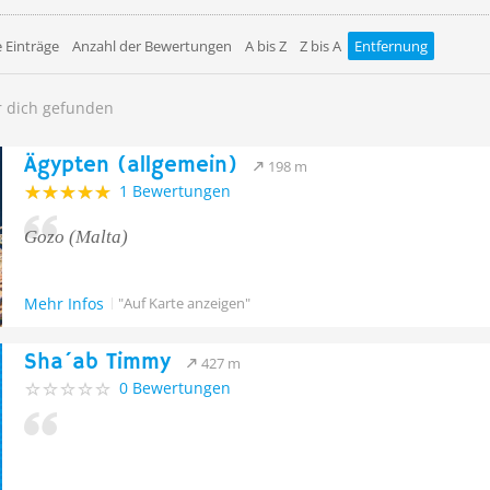
 Einträge
Anzahl der Bewertungen
A bis Z
Z bis A
Entfernung
r dich gefunden
Ägypten (allgemein)
198 m
1 Bewertungen
Gozo (Malta)
Mehr Infos
"Auf Karte anzeigen"
Sha´ab Timmy
427 m
0 Bewertungen