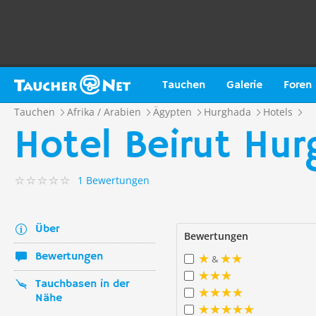
Tauchen
Galerie
Foren
Tauchen
Afrika / Arabien
Ägypten
Hurghada
Hotels
Hotel Beirut Hu
1 Bewertungen
Über
Bewertungen
Bewertungen
&
Tauchbasen in der
Nähe