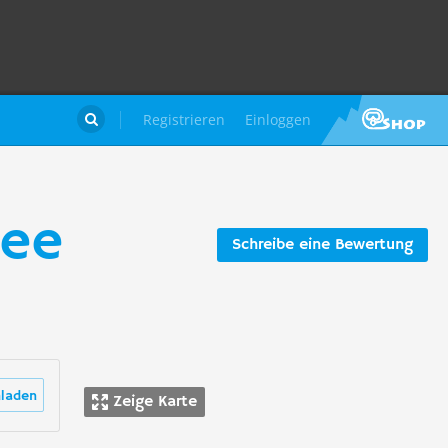
Registrieren
Einloggen

see
Schreibe eine Bewertung
laden
Zeige Karte