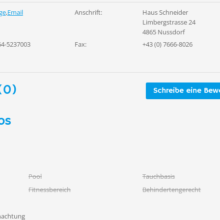
ge
,
Email
Anschrift:
Haus Schneider
Limbergstrasse 24
4865 Nussdorf
664-5237003
Fax:
+43 (0) 7666-8026
(0)
Schreibe eine Bew
os
Pool
Tauchbasis
Fitnessbereich
Behindertengerecht
nachtung