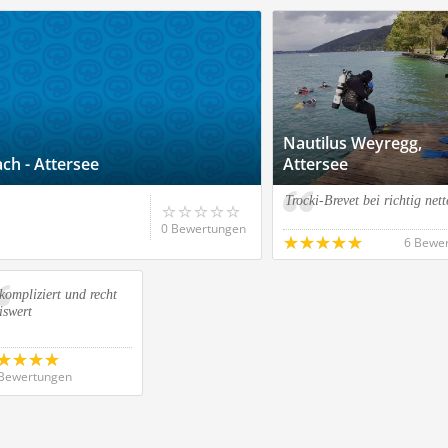
Nautilus Weyregg,
ch - Attersee
Attersee
Trocki-Brevet bei richtig ne
0 Bewertungen
6 Bewe
ompliziert und recht
iswert
Bewertungen