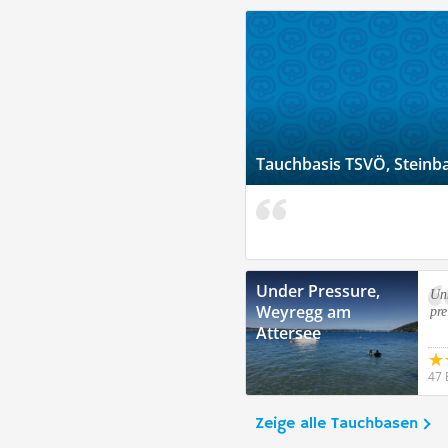
Tauchbasis TSVÖ, Steinba
Under Pressure,
Unk
Weyregg am
pre
Attersee
47 
Zeige alle Tauchbasen