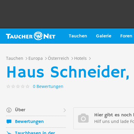
Tauchen
Galerie
Foren
Tauchen
Europa
Österreich
Hotels
Haus Schneider,
0 Bewertungen
Über
Hier gibt es noch 
Hilf uns und lade F
Bewertungen
Tauchbasen in der