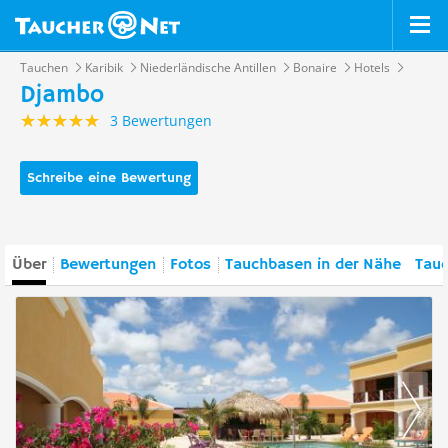
Tauchen
Karibik
Niederländische Antillen
Bonaire
Hotels
Djambo
3 Bewertungen
Schreibe eine Bewertung
Über
Bewertungen
Fotos
Tauchbasen in der Nähe
Tauc