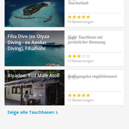
Tauchurlaub
76 Bewertungen
Fiha Dive (ex Oiyaa
Super Tauchbasis mit
Diving - ex Aeolus
persönlicher Betreuung
Diving), Fihalhohi
10 Bewertungen
Biyadoo, Süd Male Atoll
bedingungslos empfehlenswert
12 Bewertungen
Zeige alle Tauchbasen