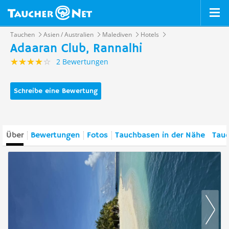
Tauchen
Asien / Australien
Malediven
Hotels
Adaaran Club, Rannalhi
2 Bewertungen
Schreibe eine Bewertung
Über
Bewertungen
Fotos
Tauchbasen in der Nähe
Tauc