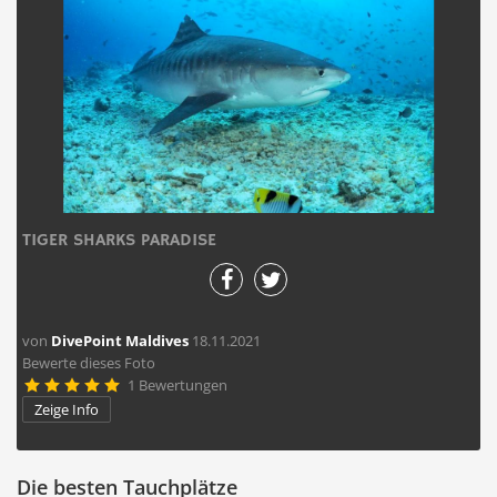
TIGER SHARKS PARADISE
von
DivePoint Maldives
18.11.2021
Bewerte dieses Foto
1 Bewertungen





Zeige Info
Die besten Tauchplätze