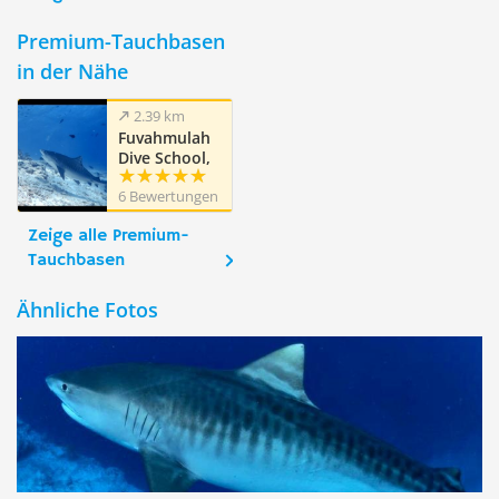
Premium-Tauchbasen
in der Nähe
2.39 km
Fuvahmulah
Dive School,
Fuvahmulah
6 Bewertungen
Zeige alle Premium-
Tauchbasen
Ähnliche Fotos