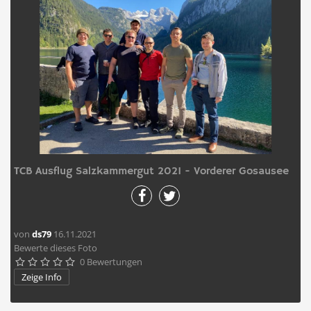
TCB Ausflug Salzkammergut 2021 - Vorderer Gosausee
von
ds79
16.11.2021
Bewerte dieses Foto
0 Bewertungen





Zeige Info