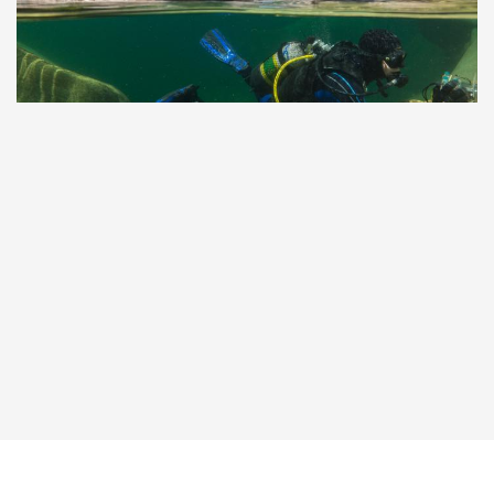
Taucher.Net