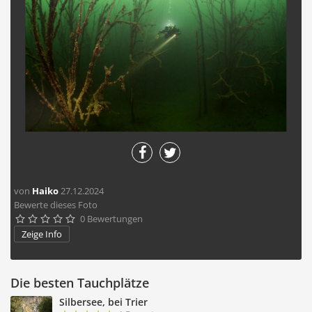
von
Haiko
27.12.2024
Bewerte dieses Foto
0 Bewertungen





Zeige Info
Die besten Tauchplätze
Silbersee, bei Trier