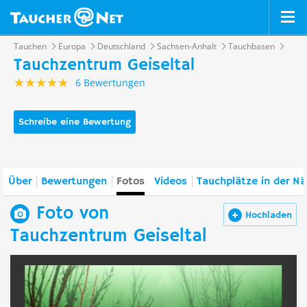
Tauchen
Europa
Deutschland
Sachsen-Anhalt
Tauchbasen
Tauchzentrum Geiseltal
6 Bewertungen
Schreibe eine Bewertung
Über
Bewertungen
Fotos
Videos
Tauchplätze in der N
Foto von
Hochladen
Tauchzentrum Geiseltal