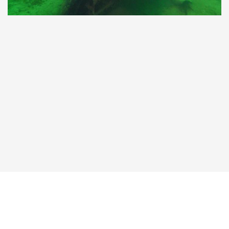
Taucher.Net