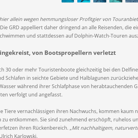
e hier allein wegen hemmungsloser Profitgier von Touranb
 Die GRD appelliert daher dringend an alle Reisenden, die e
u schwimmen und stattdessen auf Dolphin-Watch-Touren au
ingekreist, von Bootspropellern verletzt
ich 30 oder mehr Touristenboote gleichzeitig bei den Delfine
 Schlafen in seichte Gebiete und Halblagunen zurückziehe
r Wasser während ihrer Schlafphase von herabtauchenden G
ten verfolgt und angefasst.
Die Tiere vernachlässigen ihren Nachwuchs, kommen kaum 
n zu entkommen. Sie sind zunehmend erschöpft, ruhelos un
rfetzen ihren Rückenbereich. „
Mit nachhaltigem, naturver
 Ulrich Karlowski.