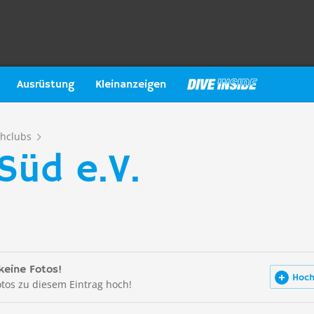
Ausrüstung
Kleinanzeigen
hclubs
Süd e.V.
keine Fotos!
Hoch
otos zu diesem Eintrag hoch!