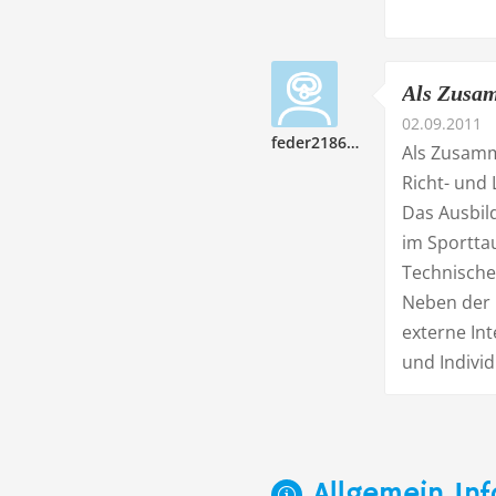
Als Zusam
02.09.2011
feder218682
Als Zusamm
Richt- und 
Das Ausbil
im Sportta
Technische
Neben der 
externe In
und Indivi
Allgemein Inf