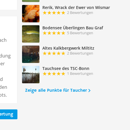
Rerik, Wrack der Ewer von Wismar
2 Bewertungen
Bodensee Überlingen Bau Graf
5 Bewertungen
ach
Altes Kalkbergwerk Miltitz
2 Bewertungen
ldung
der
Tauchsee des TSC-Bonn
1 Bewertungen
nd
nden
Zeige alle Punkte für Taucher
ots.
ertung