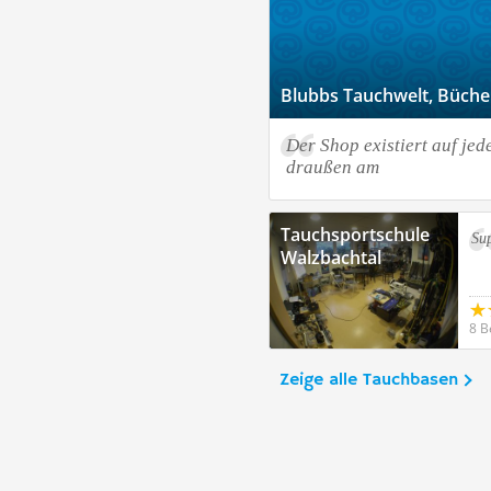
Blubbs Tauchwelt, Büch
Der Shop existiert auf jed
draußen am
Tauchsportschule
Su
Walzbachtal
8 B
Zeige alle Tauchbasen