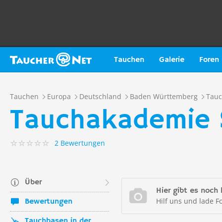
Tauchen
Galerie
Foren
Tauchen
Europa
Deutschland
Baden Württemberg
Tauc
Tauchakademie 
2 Bewertungen
Über
Hier gibt es noch 
Hilf uns und lade F
Bewertungen
Tauchbasen in der