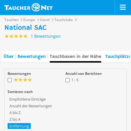
Tauchen
Europa
Irland
Tauchclubs
National SAC
1 Bewertungen
Über
Bewertungen
Tauchbasen in der Nähe
Tauchplätze
Bewertungen
Anzahl von Berichten
1 - 5
Sortieren nach
Empfohlene Einträge
Anzahl der Bewertungen
A bis Z
Z bis A
Entfernung